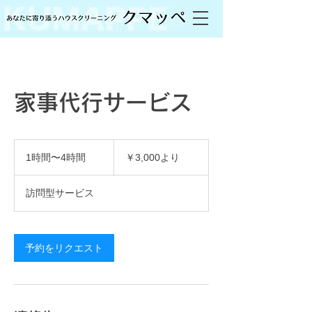
家事代行サービス
3,000
円
1時間〜4時間
1
￥3,000より
よ
時
り
〜
訪問型サービス
4
時
間
予約をリクエスト