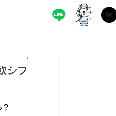
軟シフ
ら？