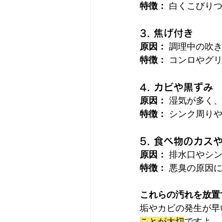
特徴：
 白くこびり
3. 焦げ付き
原因：
 調理中の吹
特徴：
 コンロやグ
4. カビや黒ずみ
原因：
 湿気が多く
特徴：
 シンク周り
5. 食べ物のカス
原因：
 排水口やシ
特徴：
 悪臭の原因
これらの汚れを放置
垢やカビの発生が早
ことが大切
ですよ。