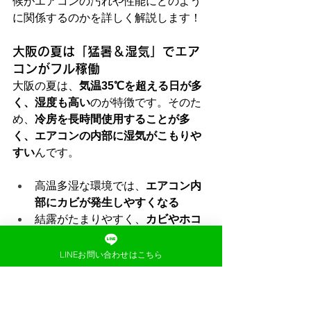
候がエアコンの汚れや性能にどのよう
に関係するのかを詳しく解説します！
大阪の夏は「猛暑＆湿気」でエア
コンがフル稼働
大阪の夏は、
気温35℃を超える日が多
く、湿度も高い
のが特徴です。そのた
め、
冷房を長時間使用することが多
く、エアコンの内部に湿気がこもりや
すい
んです。
高温多湿な環境では、
エアコン内
部にカビが発生しやすくなる
結露がたまりやすく、
カビやホコ
リが付着しやすい
フィルターや熱交換器に汚れが溜
LINEお問い合わせはこちら
まると、
冷房の効きが悪くなる
「最近、エアコンの風が弱くなった気