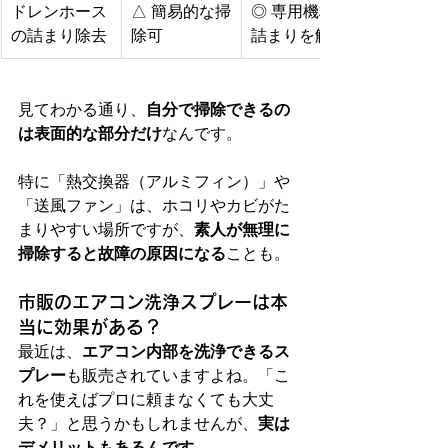
ドレンホース
△ 簡易的な掃
◎ 専用機材で
の詰まり除去
除可
詰まりを解消
見てわかる通り、
自分で掃除できるの
は表面的な部分だけ
なんです。
特に「熱交換器（アルミフィン）」や
「送風ファン」は、ホコリやカビがた
まりやすい場所ですが、
素人が無理に
掃除すると故障の原因になる
ことも。
市販のエアコン洗浄スプレーは本
当に効果がある？
最近は、
エアコン内部を洗浄できるス
プレー
も販売されていますよね。「こ
れを使えばプロに頼まなくても大丈
夫？」と思うかもしれませんが、
実は
デメリットもあるんです。