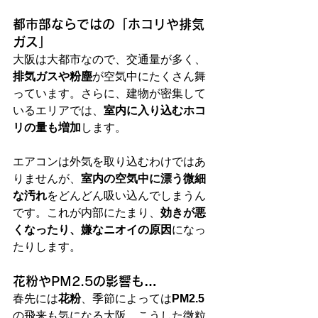
都市部ならではの「ホコリや排気
ガス」
大阪は大都市なので、交通量が多く、
排気ガスや粉塵
が空気中にたくさん舞
っています。さらに、建物が密集して
いるエリアでは、
室内に入り込むホコ
リの量も増加
します。
エアコンは外気を取り込むわけではあ
りませんが、
室内の空気中に漂う微細
な汚れ
をどんどん吸い込んでしまうん
です。これが内部にたまり、
効きが悪
くなったり、嫌なニオイの原因
になっ
たりします。
花粉やPM2.5の影響も…
春先には
花粉
、季節によっては
PM2.5
の飛来も気になる大阪。こうした微粒