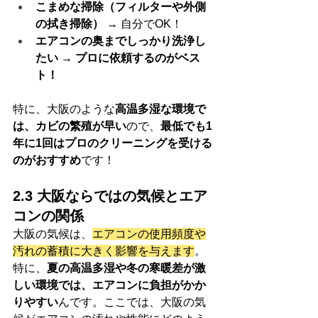
こまめな掃除（フィルターや外側
の拭き掃除）
 → 自分でOK！
エアコンの奥までしっかり洗浄し
たい
 → 
プロに依頼するのがベス
ト！
特に、大阪のような
高温多湿な環境で
は、カビの繁殖が早い
ので、
最低でも1
年に1回はプロのクリーニングを受ける
のがおすすめ
です！
2.3 大阪ならではの気候とエア
コンの関係
大阪の気候は、
エアコンの使用頻度や
汚れの蓄積に大きく影響を与えます
。
特に、
夏の高温多湿や冬の寒暖差が激
しい環境では、エアコンに負担がかか
りやすい
んです。ここでは、大阪の気