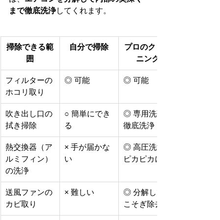
まで徹底洗浄
してくれます。
掃除できる範
自分で掃除
プロのクリー
囲
ニング
フィルターの
◎ 可能
◎ 可能
ホコリ取り
吹き出し口の
○ 簡単にでき
◎ 専用洗剤で
拭き掃除
る
徹底洗浄
熱交換器（ア
× 手が届かな
◎ 高圧洗浄で
ルミフィン）
い
ピカピカに
の洗浄
送風ファンの
× 難しい
◎ 分解して根
カビ取り
こそぎ除去