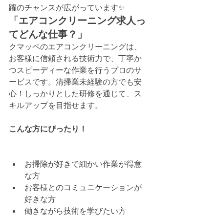
躍のチャンスが広がっています✨  
「エアコンクリーニング求人っ
てどんな仕事？」
クマッペのエアコンクリーニングは、
お客様に信頼される技術力で、丁寧か
つスピーディーな作業を行うプロのサ
ービスです。清掃業未経験の方でも安
心！しっかりとした研修を通じて、ス
キルアップを目指せます。
こんな方にぴったり！
お掃除が好きで細かい作業が得意
な方
お客様とのコミュニケーションが
好きな方
働きながら技術を学びたい方