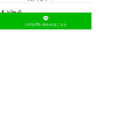
LINEお問い合わせはこちら
すべて表示
最新記事