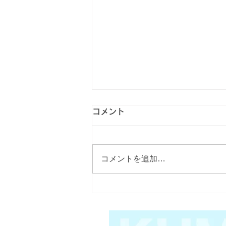
【和歌山県和歌山市・木広
コメント
町】ダイキン
AN‑56YRPK‑W｜汚れが酷く
エアコンは毎日使う家電でありな
コメントを追加…
がら、 内部の汚れは目に見えな
ニオイが気になるエアコンを
いため、 気づかないうちに カ
分解洗浄で徹底リセット｜エ
ビ・ホコリ・雑菌が蓄積 してい
ることが多くあります。 今回、
アコンクリーニング専門クマ
和歌山県和歌山市・木広町のお客
ッペ
様から 「汚れが酷く、時々ニオ