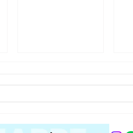
【大阪府八尾市・楠根町】三
【堺
菱 MSZ‑R2521‑W｜見た目
ッフ
は綺麗なのにニオイがする理
性が
エアコンは「見た目が綺麗だから
大阪
大丈夫」と思われがちですが、
行の
由とは？内部の“隠れ汚れ”を
｜ク
実際には 内部にカビ・ホコリ・
てや
分解洗浄で徹底除去｜エアコ
雑菌が蓄積しているケースが非常
てい
に多い です。 今回、大阪府八尾
ルバ
ンクリーニング専門クマッペ
市・楠根町のお客様から 「時々
が安
ニオイがする。外から見たら綺麗
とい