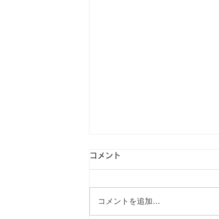
【和歌山県和歌山市・木広
コメント
町】ダイキン
AN‑56YRPK‑W｜汚れが酷く
エアコンは毎日使う家電でありな
コメントを追加…
がら、 内部の汚れは目に見えな
ニオイが気になるエアコンを
いため、 気づかないうちに カ