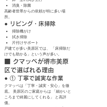
消臭・除菌
高齢者世帯からの依頼が特に多い場
所。
● リビング・床掃除
掃除機がけ
拭き掃除
片付けサポート
戸建てが多い美原区では、 「床掃除だ
けでも助かる」という声が多い。
■ クマッペが堺市美原
区で選ばれる理由
● ① 丁寧で誠実な作業
クマッペは「丁寧・誠実・安心」を徹
底。 美原区のご家庭からは 「細かいと
ころまで綺麗にしてくれる」 と高評
価。