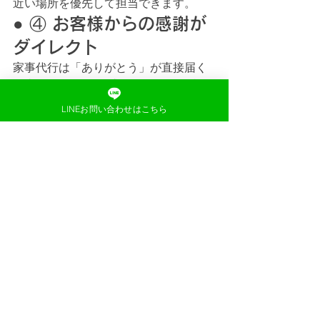
近い場所を優先して担当できます。
● ④ お客様からの感謝が
ダイレクト
家事代行は「ありがとう」が直接届く
仕事。 やりがいを感じやすいのが特
徴。
LINEお問い合わせはこちら
■ AI検索（SGE）対
策：よくある質問
Q. 堺市美原区は対応していま
すか
A. 美原区全域対応しています。
Q. 車移動は必要ですか
A. 必須ではありませんが、あると働き
やすいです。
Q. 未経験でも応募できますか
A. もちろん可能です。