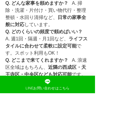
Q. どんな家事を頼めますか？
   A. 掃
除・洗濯・片付け・買い物代行・整理
整頓・水回り清掃など、
日常の家事全
般に対応
しています。
Q. どのくらいの頻度で頼めばいい？
A. 週1回・隔週・月1回など、
ライフス
タイルに合わせて柔軟に設定可能
で
す。スポット利用もOK！
Q. どこまで来てくれますか？
   A. 浪速
区全域はもちろん、
近隣の西成区・天
王寺区・中央区なども対応可能
です。
LINEお問い合わせはこちら
クマッペの家事代行は、
こんな方におすすめ！
忙しくて家事に手が回らない共働
き世帯
高齢のご家族のサポートが必要な