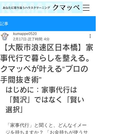
記事
kumappe0520
2月17日
読了時間: 4分
【大阪市浪速区日本橋】家
事代行で暮らしを整える。
クマッペが叶える“プロの
手間抜き術”
はじめに：家事代行は
「贅沢」ではなく「賢い
選択」
「家事代行」と聞くと、どんなイメー
ジを持ちますか？ 「お金持ちが使うサ