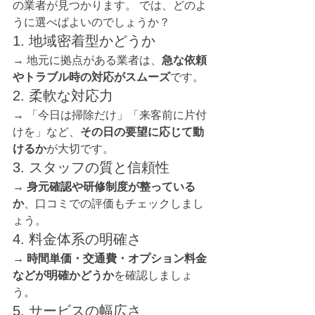
の業者が見つかります。 では、どのよ
うに選べばよいのでしょうか？
1. 地域密着型かどうか
→ 地元に拠点がある業者は、
急な依頼
やトラブル時の対応がスムーズ
です。
2. 柔軟な対応力
→ 「今日は掃除だけ」「来客前に片付
けを」など、
その日の要望に応じて動
けるか
が大切です。
3. スタッフの質と信頼性
→ 
身元確認や研修制度が整っている
か
、口コミでの評価もチェックしまし
ょう。
4. 料金体系の明確さ
→ 
時間単価・交通費・オプション料金
などが明確かどうか
を確認しましょ
う。
5. サービスの幅広さ