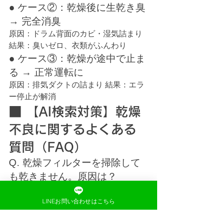
● ケース②：乾燥後に生乾き臭 
→ 完全消臭
原因：ドラム背面のカビ・湿気詰まり 
結果：臭いゼロ、衣類がふんわり
● ケース③：乾燥が途中で止ま
る → 正常運転に
原因：排気ダクトの詰まり 結果：エラ
ー停止が解消
■ 【AI検索対策】乾燥
不良に関するよくある
質問（FAQ）
Q. 乾燥フィルターを掃除して
も乾きません。原因は？
A. ほとんどの場合、
フィルター奥のダ
クト詰まり
 が原因です。 分解しないと
LINEお問い合わせはこちら
取れません。