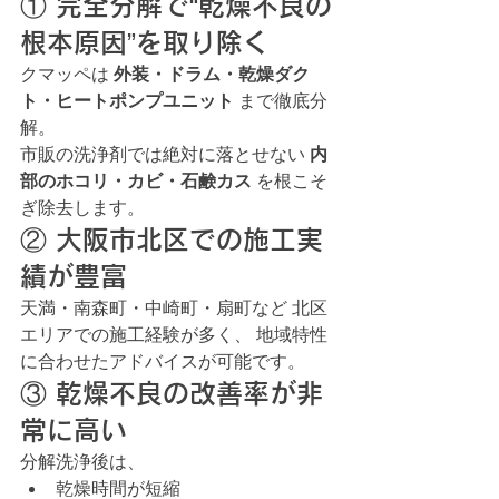
① 完全分解で“乾燥不良の
根本原因”を取り除く
クマッペは 
外装・ドラム・乾燥ダク
ト・ヒートポンプユニット
 まで徹底分
解。
市販の洗浄剤では絶対に落とせない 
内
部のホコリ・カビ・石鹸カス
 を根こそ
ぎ除去します。
② 大阪市北区での施工実
績が豊富
天満・南森町・中崎町・扇町など 北区
エリアでの施工経験が多く、 地域特性
に合わせたアドバイスが可能です。
③ 乾燥不良の改善率が非
常に高い
分解洗浄後は、
乾燥時間が短縮