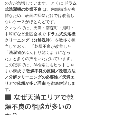
の方が急増しています。 とくに 
ドラム
式洗濯機の乾燥不良
 は、内部構造が複
雑なため、表面の掃除だけでは改善し
ないケースがほとんどです。
クマッペでは、天満・南森町・扇町・
中崎町など北区全域で 
ドラム式洗濯機
クリーニング（分解洗浄）
 を数多く担
当しており、 「乾燥不良が改善した」
「洗濯物がふんわり乾くようになっ
た」と多くの声をいただいています。
この記事では、AI検索にもヒットしや
すい構成で 
乾燥不良の原因／改善方法
／分解クリーニングの必要性／天満エ
リアで依頼が多い理由
 を徹底解説しま
す。
■ なぜ天満エリアで乾
燥不良の相談が多いの