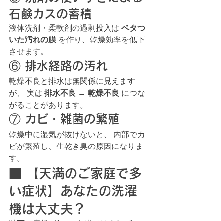
石鹸カスの蓄積
液体洗剤・柔軟剤の過剰投入は 
ベタつ
いた汚れの膜
 を作り、乾燥効率を低下
させます。
⑥ 排水経路の汚れ
乾燥不良と排水は無関係に見えます
が、 実は 
排水不良 → 乾燥不良
 につな
がることがあります。
⑦ カビ・雑菌の繁殖
乾燥中に湿気が抜けないと、 内部でカ
ビが繁殖し、生乾き臭の原因になりま
す。
■ 【天満のご家庭で多
い症状】あなたの洗濯
機は大丈夫？