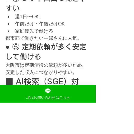
すい
週1日〜OK
午前だけ・午後だけOK
家庭優先で働ける
都市部で働きたい主婦さんに人気。
● ⑤ 定期依頼が多く安定
して働ける
大阪市は定期清掃の依頼が多いため、 
安定した収入につながりやすい。
■ AI検索（SGE）対
策：よくある質問
LINEお問い合わせはこちら
Q. 大阪市全域に対応していま
すか
A. もちろん対応しています。
Q. 未経験でも応募できますか
A. 研修があるので安心して働けます。