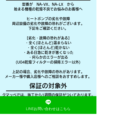
型番が NA-VX、NA-LX から
始まる機種の乾燥不良でお悩みのお客様へ
ヒートポンプの劣化や故障
周辺設備の劣化や故障の恐れがございます。
下記をご確認ください。
【劣化・故障の恐れがある】
・全く(ほとんど)温まらない
・全く(ほとんど)乾かない
・ある日急に乾きが悪くなった
・何らかのエラーが出る
(U04乾燥フィルターの掃除エラー以外)
上記の場合、劣化や故障の恐れがあります。
​メーカー様や購入店様へのご相談をおすすめします。
​保証の対象外
クマッペでは、施工から1週間の保証がついております。
保証の対象外となるケースは下記をご確認ください。
LINEお問い合わせはこちら
・製造から
7年が経過している
機種
(～2019年製)
・
異音が発生
している
・
試運転ができない状況
での施工
掃除中に歯ブラシを落としたなどで
試運転が難しい場合があります。