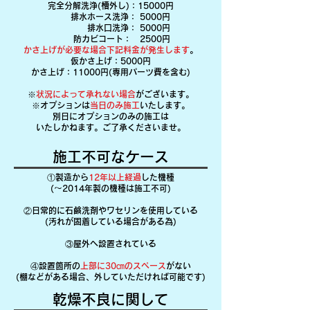
完全分解洗浄(槽外し)：15000円
排水ホース洗浄： 5000円
排水口洗浄： 5000円
​防カビコート： 2500円
かさ上げが必要な場合下記料金が発生します
。
仮かさ上げ：5000円
かさ上げ：11000円(専用パーツ費を含む)
※
状況によって承れない場合
がございます。
※オプションは
当日のみ施工
いたします。
別日にオプションのみの施工は
​いたしかねます。ご了承くださいませ。
施工不可なケース
①製造から
12年以上経過
した機種
(～2014年製の機種は施工不可)
②日常的に石鹸洗剤やワセリンを使用している
(汚れが固着している場合がある為)
③屋外へ設置されている
④設置箇所の
上部に30㎝のスペース
がない
​(棚などがある場合、外していただければ可能です)
​乾燥不良に関して