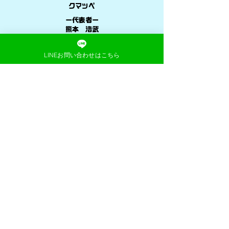
クマッペ
ー代表者ー
熊本 浩武
ー所在地ー
​〒596-0813
LINEお問い合わせはこちら
​大阪府岸和田市池尻町270-16
ー電話番号ー
080-8841-1669
​※営業・勧誘電話はご遠慮ください。
ーメールアドレスー
kumappe0520@gmail.com
ー事業内容ー
家事代行サービス
ドラム式洗濯機クリーニング
エアコンクリーニング
ー営業時間ー
8：00～20：00
​年中無休
ー決済方法ー
​各種クレジット決済(タッチ決済)