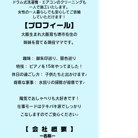
ドラム式洗濯機・エアコンのクリーニングも
一人で施工いたします。
女性の一人暮らしでも安心してご依頼
していただけます！
​【プロフィール】
​大阪生まれ大阪育ち堺市在住の
姉妹を育てる現役ママです。
趣味： 御朱印巡り、景色巡り
特技： ピアノを15年やってました！
休日の過ごし方： 子供たちと出かけます♪
​得意な家事： 水回りの掃除が得意です♪
陽気でおしゃべりも大好きです！
仕事モードはテキパキ派でしっかり
​こなしますのでご安心ください♪
【 会 社 概 要 】
​ー名称ー