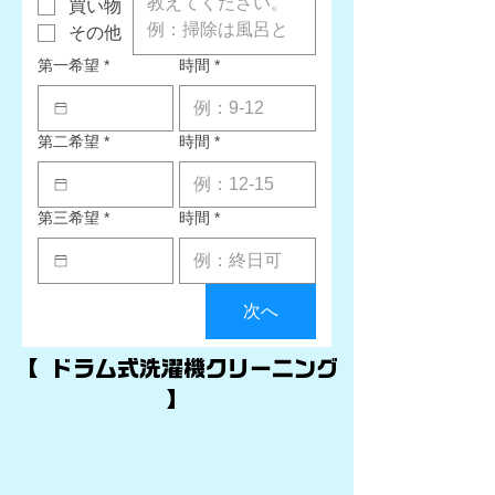
買い物
その他
第一希望
*
時間
*
第二希望
*
時間
*
第三希望
*
時間
*
次へ
​【 ドラム式洗濯機クリーニング
】