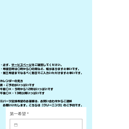
・必ず、
サービスページ
をご確認してください。
・希望日時は〇時から〇の間など、幅がありますと幸いです。
​・第三希望までなるべく別日でご入力いただけますと幸いです。
​カレンダーの見方
満：ご予約がいっぱいです
午前〇×：９時から12時はいっぱいです
午後〇×：13時以降いっぱいです
※パーツ交換希望のお客様は、お問い合わせからご連絡
​ お願いいたします。こちらは『クリーニング』のご予約です。
第一希望
*