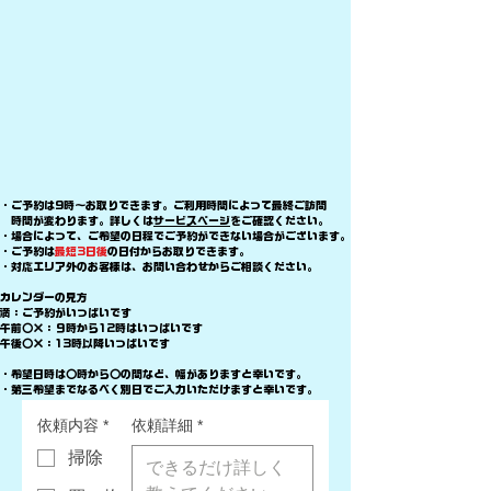
​・ご予約は9時～お取りできます。ご利用時間によって最終ご訪問
時間が変わります。詳しくは
サービスページ
をご確認ください。
・場合によって、ご希望の日程でご予約ができない場合がございます。
​・ご予約は
最短3日後
の日付からお取りできます。
​・対応エリア外のお客様は、お問い合わせからご相談ください。
​カレンダーの見方
満：ご予約がいっぱいです
午前〇×：９時から12時はいっぱいです
午後〇×：13時以降いっぱいです
・希望日時は〇時から〇の間など、幅がありますと幸いです。
​・第三希望までなるべく別日でご入力いただけますと幸いです。
依頼内容
*
依頼詳細
*
掃除